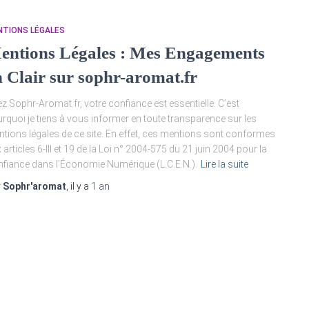
NTIONS LÉGALES
entions Légales : Mes Engagements
n Clair sur sophr-aromat.fr
z Sophr-Aromat.fr, votre confiance est essentielle. C’est
rquoi je tiens à vous informer en toute transparence sur les
tions légales de ce site. En effet, ces mentions sont conformes
 articles 6-III et 19 de la Loi n° 2004-575 du 21 juin 2004 pour la
fiance dans l’Économie Numérique (L.C.E.N.).
Lire la suite
r
Sophr'aromat
, il y a
1 an