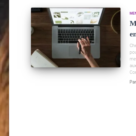
ME
M
e
Che
pou
men
aux
Con
Pa