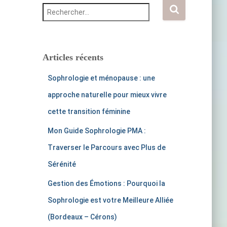
R
e
c
h
e
r
Articles récents
c
h
Sophrologie et ménopause : une
e
r
approche naturelle pour mieux vivre
cette transition féminine
:
Mon Guide Sophrologie PMA :
Traverser le Parcours avec Plus de
Sérénité
Gestion des Émotions : Pourquoi la
Sophrologie est votre Meilleure Alliée
(Bordeaux – Cérons)