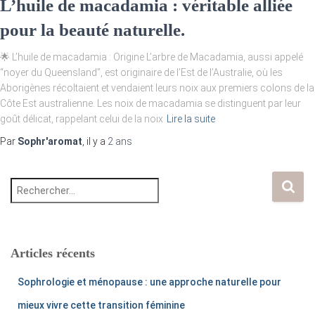
L’huile de macadamia : véritable alliée
pour la beauté naturelle.
🌟 L’huile de macadamia : Origine L’arbre de Macadamia, aussi appelé
“noyer du Queensland”, est originaire de l’Est de l’Australie, où les
Aborigènes récoltaient et vendaient leurs noix aux premiers colons de la
Côte Est australienne. Les noix de macadamia se distinguent par leur
goût délicat, rappelant celui de la noix
Lire la suite
Par
Sophr'aromat
, il y a
2 ans
R
e
c
h
e
r
Articles récents
c
h
Sophrologie et ménopause : une approche naturelle pour
e
r
mieux vivre cette transition féminine