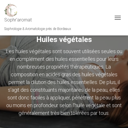
Sophr'aromat
OUVRI
LA
Sophrologie & Aromatologie près de Bordeaux
NAVIG
Huiles végétales
Les huiles végétales sont souvent utilisées seules ou
en complément des huiles essentielles pour leurs
nombreuses propriétés thérapeutiques. La
composition en acides gras des huiles végétales
permet la dilution des huiles essentielles. De plus, il
s’agit des constituants majoritaires de la peau, elles
sont donc faciles à appliquer, pénètrent la peau plus
ou moins en profondeur selon l’huile végétale et sont
généralement très bien tolérées par tous.